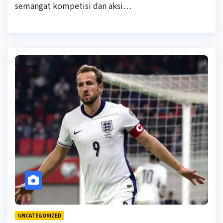
semangat kompetisi dan aksi…
UNCATEGORIZED