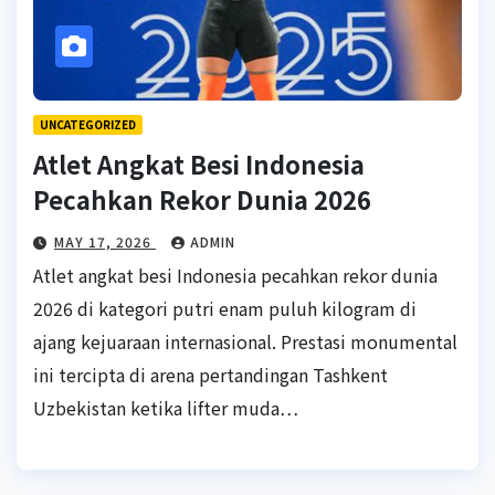
UNCATEGORIZED
Atlet Angkat Besi Indonesia
Pecahkan Rekor Dunia 2026
MAY 17, 2026
ADMIN
Atlet angkat besi Indonesia pecahkan rekor dunia
2026 di kategori putri enam puluh kilogram di
ajang kejuaraan internasional. Prestasi monumental
ini tercipta di arena pertandingan Tashkent
Uzbekistan ketika lifter muda…