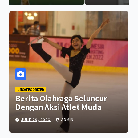
UNCATEGORIZED
Berita Olahraga Seluncur
Dengan Aksi Atlet Muda
JUNE 29, 2026
ADMIN