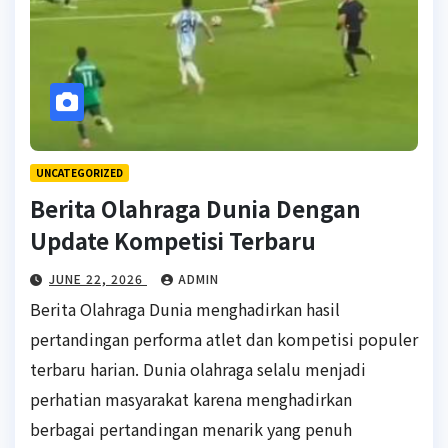
UNCATEGORIZED
Berita Olahraga Dunia Dengan
Update Kompetisi Terbaru
JUNE 22, 2026
ADMIN
Berita Olahraga Dunia menghadirkan hasil
pertandingan performa atlet dan kompetisi populer
terbaru harian. Dunia olahraga selalu menjadi
perhatian masyarakat karena menghadirkan
berbagai pertandingan menarik yang penuh