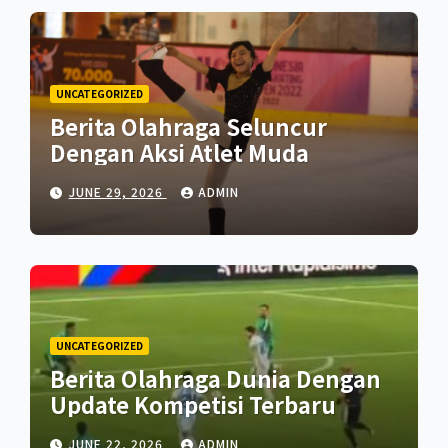
UNCATEGORIZED
Berita Olahraga Seluncur
Dengan Aksi Atlet Muda
JUNE 29, 2026
ADMIN
UNCATEGORIZED
Berita Olahraga Dunia Dengan
Update Kompetisi Terbaru
JUNE 22, 2026
ADMIN