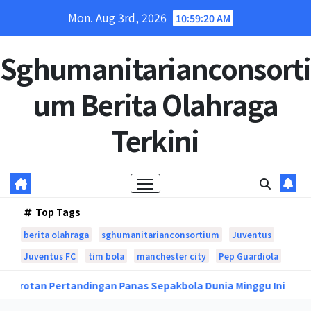
Skip
Mon. Aug 3rd, 2026
10:59:22 AM
to
content
Sghumanitarianconsorti
um Berita Olahraga
Terkini
Top Tags
berita olahraga
sghumanitarianconsortium
Juventus
Juventus FC
tim bola
manchester city
Pep Guardiola
n Panas Sepakbola Dunia Minggu Ini
Berita Olahraga Duni