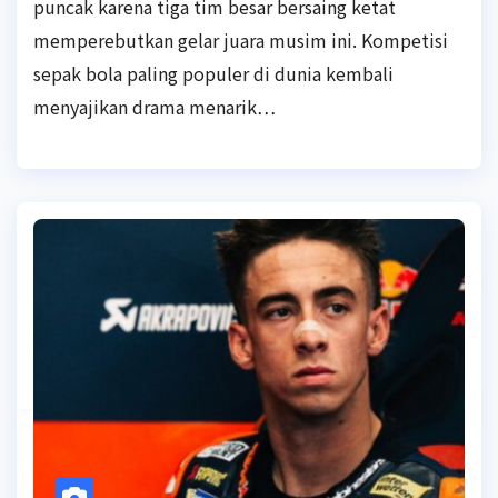
puncak karena tiga tim besar bersaing ketat
memperebutkan gelar juara musim ini. Kompetisi
sepak bola paling populer di dunia kembali
menyajikan drama menarik…