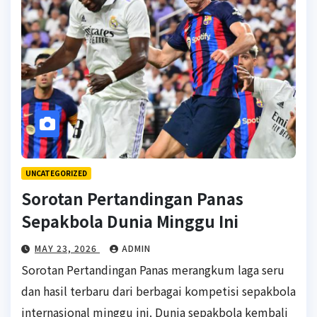
UNCATEGORIZED
Sorotan Pertandingan Panas
Sepakbola Dunia Minggu Ini
MAY 23, 2026
ADMIN
Sorotan Pertandingan Panas merangkum laga seru
dan hasil terbaru dari berbagai kompetisi sepakbola
internasional minggu ini. Dunia sepakbola kembali