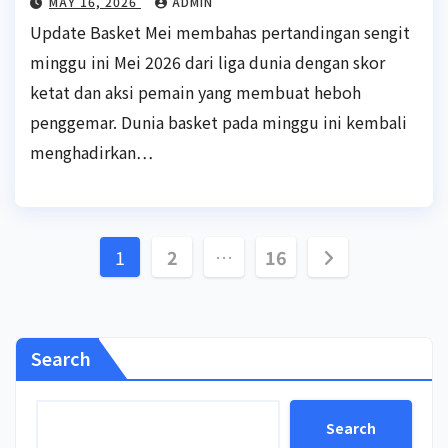
MAY 16, 2026
ADMIN
Update Basket Mei membahas pertandingan sengit
minggu ini Mei 2026 dari liga dunia dengan skor
ketat dan aksi pemain yang membuat heboh
penggemar. Dunia basket pada minggu ini kembali
menghadirkan…
Posts
1
2
…
16
pagination
Search
Search