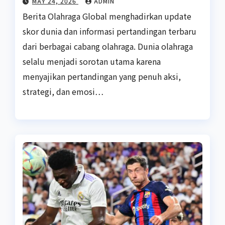
MAY 24, 2026
ADMIN
Berita Olahraga Global menghadirkan update
skor dunia dan informasi pertandingan terbaru
dari berbagai cabang olahraga. Dunia olahraga
selalu menjadi sorotan utama karena
menyajikan pertandingan yang penuh aksi,
strategi, dan emosi…