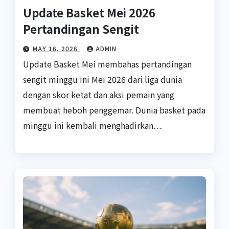
Update Basket Mei 2026
Pertandingan Sengit
MAY 16, 2026
ADMIN
Update Basket Mei membahas pertandingan
sengit minggu ini Mei 2026 dari liga dunia
dengan skor ketat dan aksi pemain yang
membuat heboh penggemar. Dunia basket pada
minggu ini kembali menghadirkan…