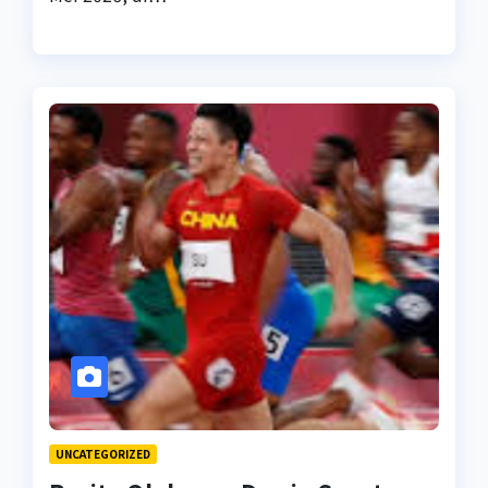
UNCATEGORIZED