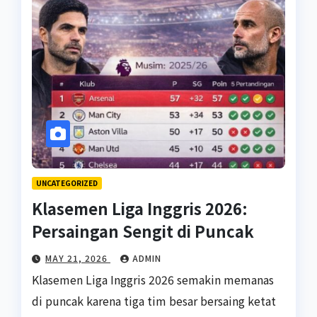
UNCATEGORIZED
Klasemen Liga Inggris 2026:
Persaingan Sengit di Puncak
MAY 21, 2026
ADMIN
Klasemen Liga Inggris 2026 semakin memanas
di puncak karena tiga tim besar bersaing ketat