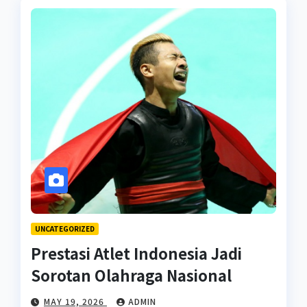
UNCATEGORIZED
Prestasi Atlet Indonesia Jadi
Sorotan Olahraga Nasional
MAY 19, 2026
ADMIN