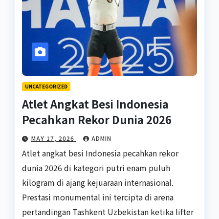
UNCATEGORIZED
Atlet Angkat Besi Indonesia
Pecahkan Rekor Dunia 2026
MAY 17, 2026
ADMIN
Atlet angkat besi Indonesia pecahkan rekor
dunia 2026 di kategori putri enam puluh
kilogram di ajang kejuaraan internasional.
Prestasi monumental ini tercipta di arena
pertandingan Tashkent Uzbekistan ketika lifter