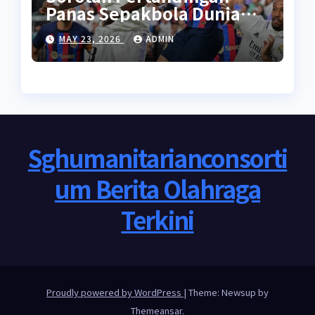
Panas Sepakbola Dunia
Minggu Ini
MAY 23, 2026
ADMIN
Sghumanitarianconsorti
um Berita Olahraga
Terkini
Proudly powered by WordPress
|
Theme: Newsup by
Themeansar
.