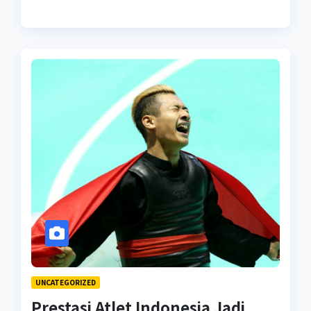
UNCATEGORIZED
Prestasi Atlet Indonesia Jadi