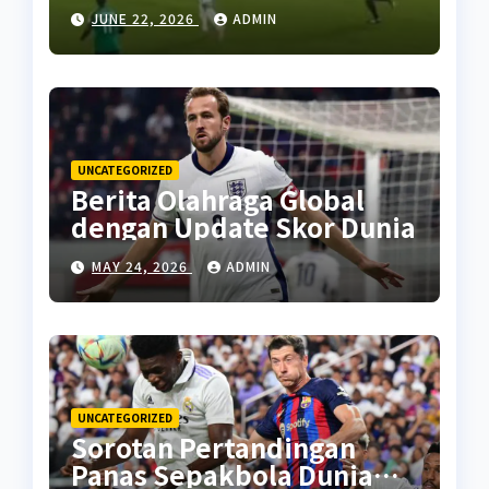
Terbaru
JUNE 22, 2026
ADMIN
UNCATEGORIZED
Berita Olahraga Global
dengan Update Skor Dunia
MAY 24, 2026
ADMIN
UNCATEGORIZED
Sorotan Pertandingan
Panas Sepakbola Dunia