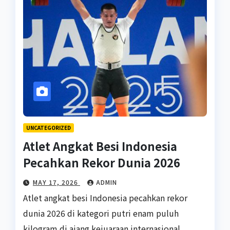
UNCATEGORIZED
Atlet Angkat Besi Indonesia
Pecahkan Rekor Dunia 2026
MAY 17, 2026
ADMIN
Atlet angkat besi Indonesia pecahkan rekor
dunia 2026 di kategori putri enam puluh
kilogram di ajang kejuaraan internasional.