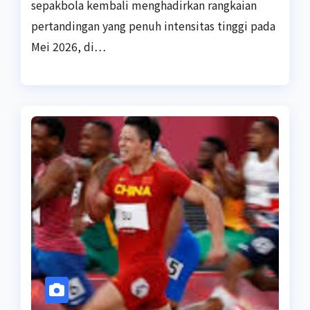
sepakbola kembali menghadirkan rangkaian
pertandingan yang penuh intensitas tinggi pada
Mei 2026, di…