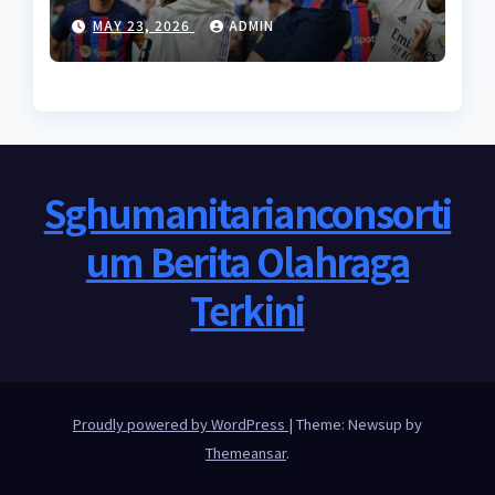
Minggu Ini
MAY 23, 2026
ADMIN
Sghumanitarianconsorti
um Berita Olahraga
Terkini
Proudly powered by WordPress
|
Theme: Newsup by
Themeansar
.