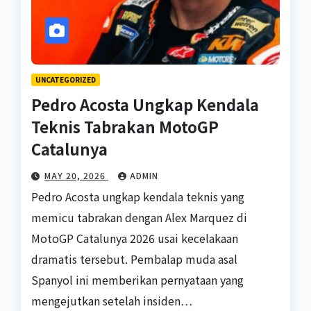
UNCATEGORIZED
Pedro Acosta Ungkap Kendala
Teknis Tabrakan MotoGP
Catalunya
MAY 20, 2026
ADMIN
Pedro Acosta ungkap kendala teknis yang
memicu tabrakan dengan Alex Marquez di
MotoGP Catalunya 2026 usai kecelakaan
dramatis tersebut. Pembalap muda asal
Spanyol ini memberikan pernyataan yang
mengejutkan setelah insiden…