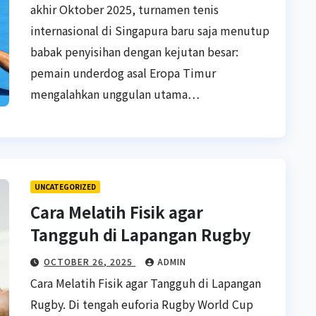
akhir Oktober 2025, turnamen tenis
internasional di Singapura baru saja menutup
babak penyisihan dengan kejutan besar:
pemain underdog asal Eropa Timur
mengalahkan unggulan utama…
UNCATEGORIZED
Cara Melatih Fisik agar
Tangguh di Lapangan Rugby
OCTOBER 26, 2025
ADMIN
Cara Melatih Fisik agar Tangguh di Lapangan
Rugby. Di tengah euforia Rugby World Cup