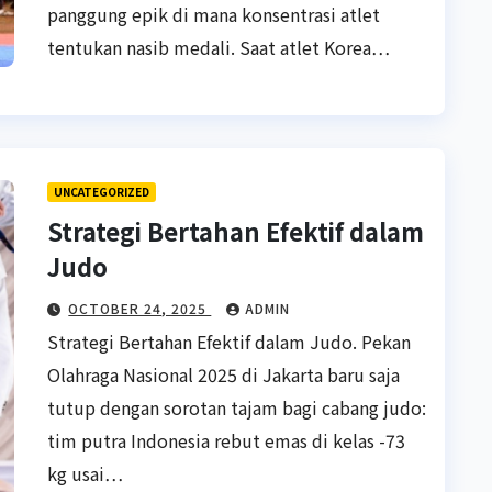
panggung epik di mana konsentrasi atlet
tentukan nasib medali. Saat atlet Korea…
UNCATEGORIZED
Strategi Bertahan Efektif dalam
Judo
OCTOBER 24, 2025
ADMIN
Strategi Bertahan Efektif dalam Judo. Pekan
Olahraga Nasional 2025 di Jakarta baru saja
tutup dengan sorotan tajam bagi cabang judo:
tim putra Indonesia rebut emas di kelas -73
kg usai…