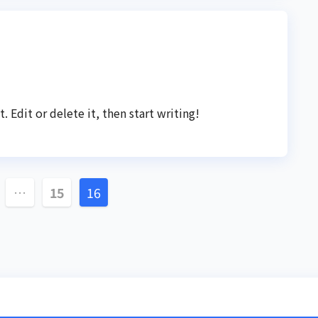
 Edit or delete it, then start writing!
…
15
16
tion