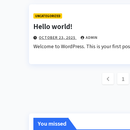
UNCATEGORIZED
Hello world!
OCTOBER 23, 2025
ADMIN
Welcome to WordPress. This is your first post.
Posts
1
pagina
You missed