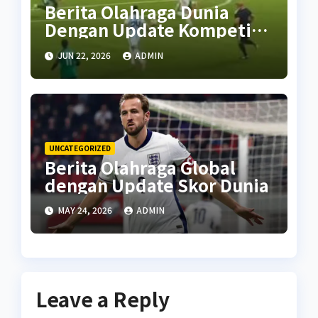
Berita Olahraga Dunia
Dengan Update Kompetisi
Terbaru
JUN 22, 2026
ADMIN
UNCATEGORIZED
Berita Olahraga Global
dengan Update Skor Dunia
MAY 24, 2026
ADMIN
Leave a Reply