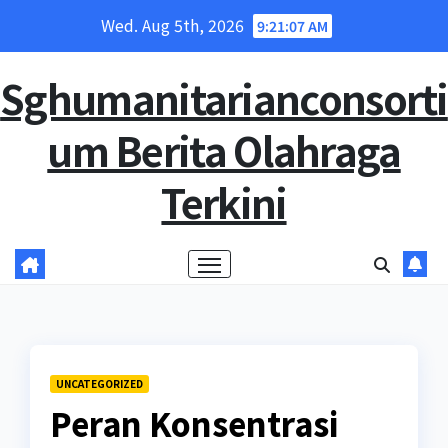
Skip
Wed. Aug 5th, 2026
9:21:08 AM
to
content
Sghumanitarianconsorti
um Berita Olahraga
Terkini
UNCATEGORIZED
Peran Konsentrasi