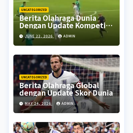
UNCATEGORIZED
Berita Olahraga Dunia
Dengan Update Kompetisi
Terbaru
JUNE 22, 2026
ADMIN
UNCATEGORIZED
Berita Olahraga Global
dengan Update Skor Dunia
MAY 24, 2026
ADMIN