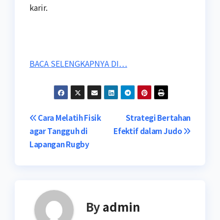
karir.
BACA SELENGKAPNYA DI…
Post
Cara Melatih Fisik
Strategi Bertahan
agar Tangguh di
Efektif dalam Judo
navigation
Lapangan Rugby
By
admin