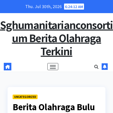
Skip
Thu. Jul 30th, 2026
6:24:13 AM
to
content
Sghumanitarianconsorti
um Berita Olahraga
Terkini
UNCATEGORIZED
Berita Olahraga Bulu