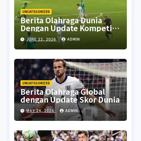
UNCATEGORIZED
Berita Olahraga Dunia
Dengan Update Kompetisi
Terbaru
JUNE 22, 2026
ADMIN
UNCATEGORIZED
Berita Olahraga Global
dengan Update Skor Dunia
MAY 24, 2026
ADMIN