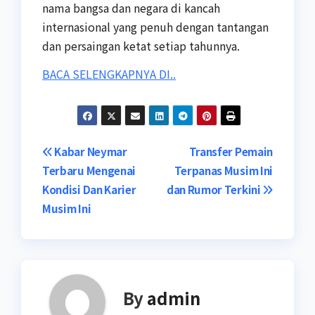
nama bangsa dan negara di kancah
internasional yang penuh dengan tantangan
dan persaingan ketat setiap tahunnya.
BACA SELENGKAPNYA DI..
Post
Kabar Neymar
Transfer Pemain
Terbaru Mengenai
Terpanas Musim Ini
navigation
Kondisi Dan Karier
dan Rumor Terkini
Musim Ini
By
admin