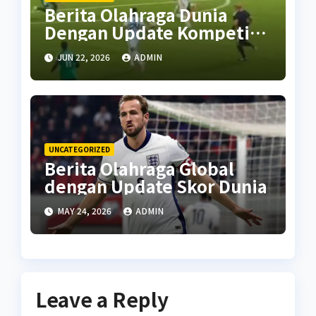
Berita Olahraga Dunia
Dengan Update Kompetisi
Terbaru
JUN 22, 2026
ADMIN
UNCATEGORIZED
Berita Olahraga Global
dengan Update Skor Dunia
MAY 24, 2026
ADMIN
Leave a Reply