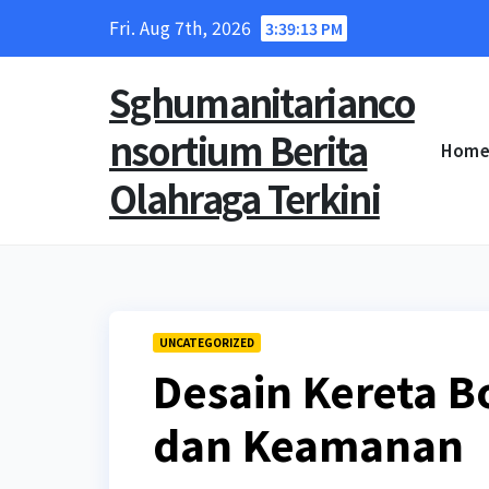
Skip
Fri. Aug 7th, 2026
3:39:14 PM
to
content
Sghumanitarianco
nsortium Berita
Hom
Olahraga Terkini
UNCATEGORIZED
Desain Kereta B
dan Keamanan