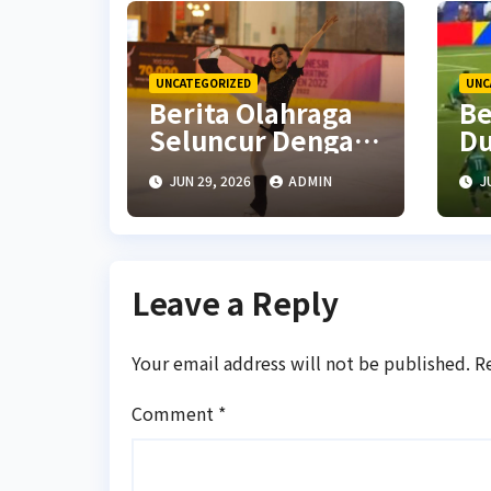
UNCATEGORIZED
UNC
Berita Olahraga
Be
Seluncur Dengan
Du
Aksi Atlet Muda
U
JUN 29, 2026
ADMIN
J
Ko
Te
Leave a Reply
Your email address will not be published.
R
Comment
*