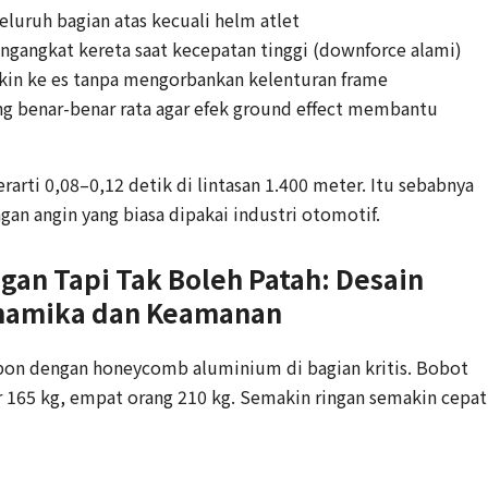
uruh bagian atas kecuali helm atlet
engangkat kereta saat kecepatan tinggi (downforce alami)
n ke es tanpa mengorbankan kelenturan frame
 benar-benar rata agar efek ground effect membantu
erarti 0,08–0,12 detik di lintasan 1.400 meter. Itu sebabnya
gan angin yang biasa dipakai industri otomotif.
ngan Tapi Tak Boleh Patah: Desain
inamika dan Keamanan
bon dengan honeycomb aluminium di bagian kritis. Bobot
r 165 kg, empat orang 210 kg. Semakin ringan semakin cepat