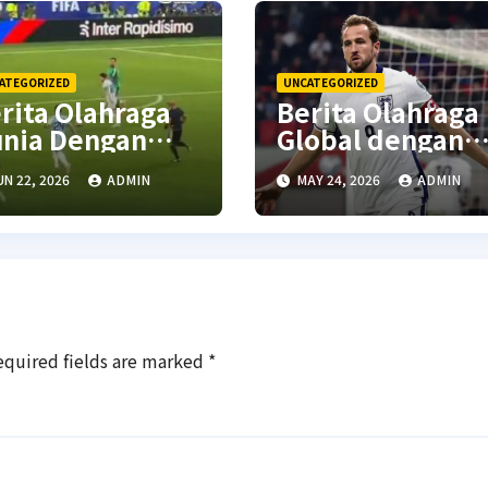
ATEGORIZED
UNCATEGORIZED
rita Olahraga
Berita Olahraga
nia Dengan
Global dengan
pdate
Update Skor
UN 22, 2026
ADMIN
MAY 24, 2026
ADMIN
mpetisi
Dunia
rbaru
equired fields are marked
*