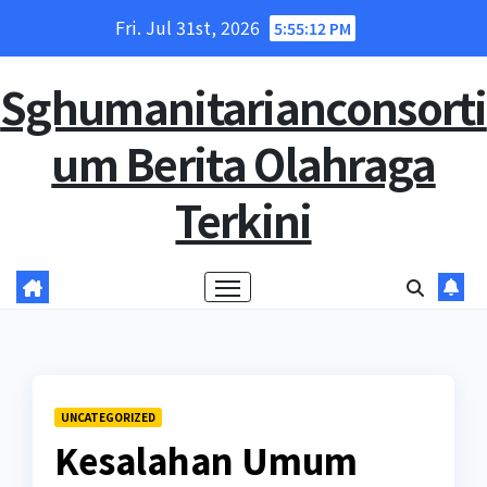
Skip
Fri. Jul 31st, 2026
5:55:13 PM
to
content
Sghumanitarianconsorti
um Berita Olahraga
Terkini
UNCATEGORIZED
Kesalahan Umum