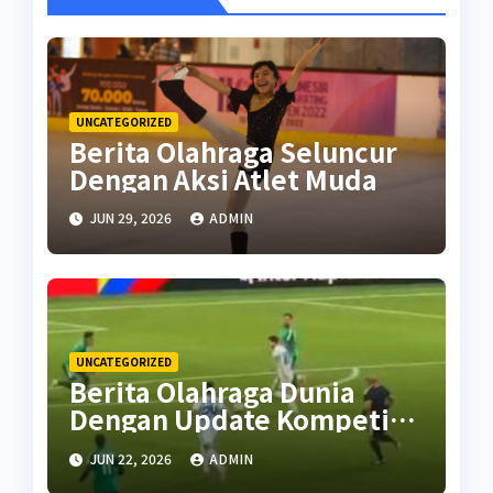
UNCATEGORIZED
Berita Olahraga Seluncur
Dengan Aksi Atlet Muda
JUN 29, 2026
ADMIN
UNCATEGORIZED
Berita Olahraga Dunia
Dengan Update Kompetisi
Terbaru
JUN 22, 2026
ADMIN