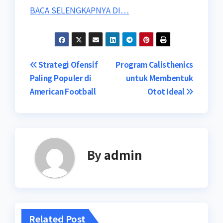
BACA SELENGKAPNYA DI…
Post
Strategi Ofensif
Program Calisthenics
Paling Populer di
untuk Membentuk
navigation
American Football
Otot Ideal
By
admin
Related Post