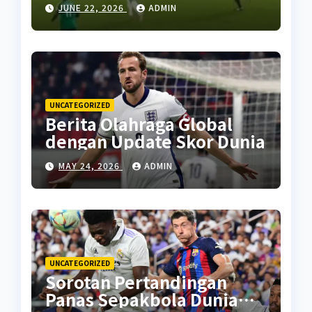
Terbaru
JUNE 22, 2026
ADMIN
UNCATEGORIZED
Berita Olahraga Global
dengan Update Skor Dunia
MAY 24, 2026
ADMIN
UNCATEGORIZED
Sorotan Pertandingan
Panas Sepakbola Dunia