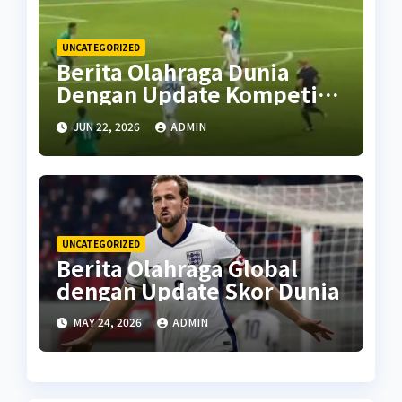
UNCATEGORIZED
Berita Olahraga Dunia
Dengan Update Kompetisi
Terbaru
JUN 22, 2026
ADMIN
UNCATEGORIZED
Berita Olahraga Global
dengan Update Skor Dunia
MAY 24, 2026
ADMIN