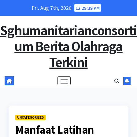
Skip
Fri. Aug 7th, 2026
12:29:40 PM
to
content
Sghumanitarianconsorti
um Berita Olahraga
Terkini
UNCATEGORIZED
Manfaat Latihan