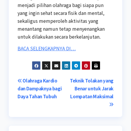
menjadi pilihan olahraga bagi siapa pun
yang ingin sehat secara fisik dan mental,
sekaligus memperoleh aktivitas yang
menantang namun tetap menyenangkan
untuk dilakukan secara berkelanjutan.
BACA SELENGKAPNYA DI…
Post
Olahraga Kardio
Teknik Tolakan yang
dan Dampaknya bagi
Benar untuk Jarak
navigation
Daya Tahan Tubuh
Lompatan Maksimal