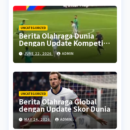
UNCATEGORIZED
Berita Olahraga Dunia
Dengan Update Kompetisi
Terbaru
JUNE 22, 2026
ADMIN
UNCATEGORIZED
Berita Olahraga Global
dengan Update Skor Dunia
MAY 24, 2026
ADMIN