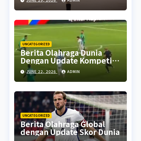
UNCATEGORIZED
Berita Olahraga Dunia
Dengan Update Kompetisi
Terbaru
JUNE 22, 2026
ADMIN
UNCATEGORIZED
Berita Olahraga Global
dengan Update Skor Dunia