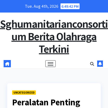
Skip
Tue. Aug 4th, 2026
6:49:42 PM
to
content
Sghumanitarianconsorti
um Berita Olahraga
Terkini
UNCATEGORIZED
Peralatan Penting