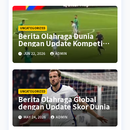
UNCATEGORIZED
Berita Olahraga Dunia
Dengan Update Kompetisi
Terbaru
JUN 22, 2026
ADMIN
UNCATEGORIZED
Berita Olahraga Global
dengan Update Skor Dunia
MAY 24, 2026
ADMIN