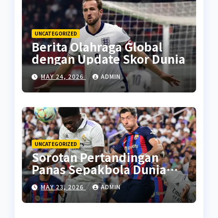
UNCATEGORIZED
Berita Olahraga Global
dengan Update Skor Dunia
MAY 24, 2026
ADMIN
UNCATEGORIZED
Sorotan Pertandingan
Panas Sepakbola Dunia
Minggu Ini
MAY 23, 2026
ADMIN