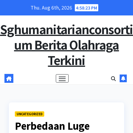
Skip
Thu. Aug 6th, 2026
4:58:24 PM
to
content
Sghumanitarianconsorti
um Berita Olahraga
Terkini
UNCATEGORIZED
Perbedaan Luge