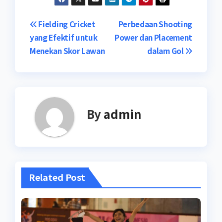
Post
Fielding Cricket
Perbedaan Shooting
yang Efektif untuk
Power dan Placement
navigation
Menekan Skor Lawan
dalam Gol
By
admin
Related Post