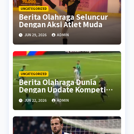
UNCATEGORIZED
Berita Olahraga Seluncur
Dengan Aksi Atlet Muda
JUN 29, 2026
ADMIN
UNCATEGORIZED
Berita Olahraga Dunia
Dengan Update Kompetisi
Terbaru
JUN 22, 2026
ADMIN