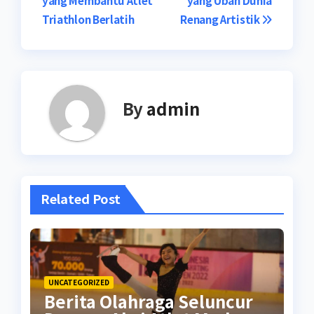
yang Membantu Atlet
yang Ubah Dunia
navigation
Triathlon Berlatih
Renang Artistik
By
admin
Related Post
UNCATEGORIZED
Berita Olahraga Seluncur