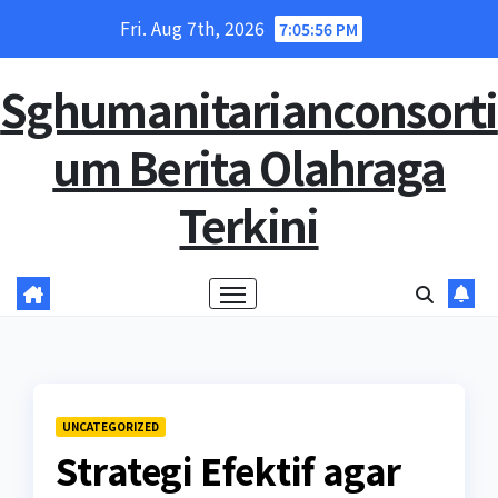
Skip
Fri. Aug 7th, 2026
7:05:57 PM
to
content
Sghumanitarianconsorti
um Berita Olahraga
Terkini
UNCATEGORIZED
Strategi Efektif agar