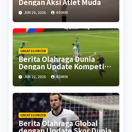
Dengan Aksi Atlet Muda
JUN 29, 2026
ADMIN
UNCATEGORIZED
Berita Olahraga Dunia
Dengan Update Kompetisi
Terbaru
JUN 22, 2026
ADMIN
UNCATEGORIZED
Berita Olahraga Global
dengan Update Skor Dunia