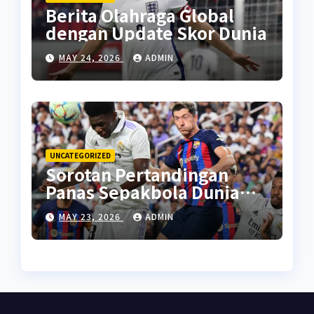
Berita Olahraga Global
dengan Update Skor Dunia
MAY 24, 2026
ADMIN
UNCATEGORIZED
Sorotan Pertandingan
Panas Sepakbola Dunia
Minggu Ini
MAY 23, 2026
ADMIN