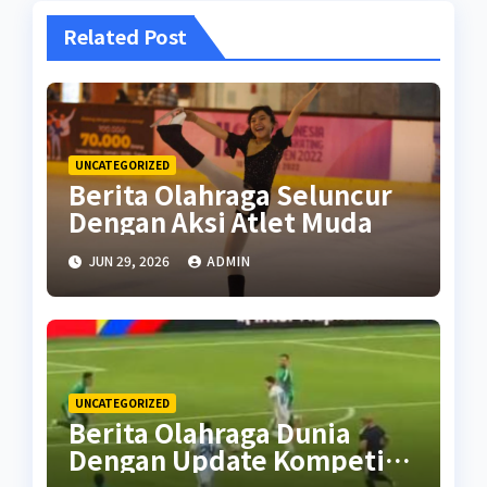
Related Post
UNCATEGORIZED
Berita Olahraga Seluncur
Dengan Aksi Atlet Muda
JUN 29, 2026
ADMIN
UNCATEGORIZED
Berita Olahraga Dunia
Dengan Update Kompetisi
Terbaru