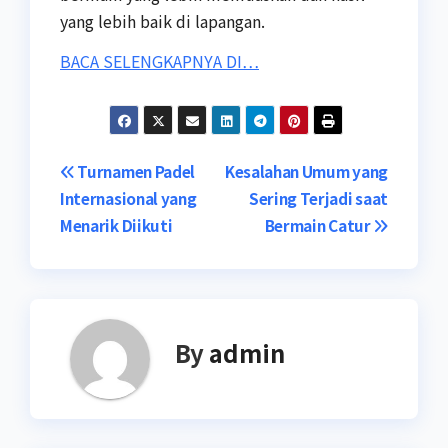
yang lebih baik di lapangan.
BACA SELENGKAPNYA DI…
Post
Turnamen Padel
Kesalahan Umum yang
Internasional yang
Sering Terjadi saat
navigation
Menarik Diikuti
Bermain Catur
By
admin