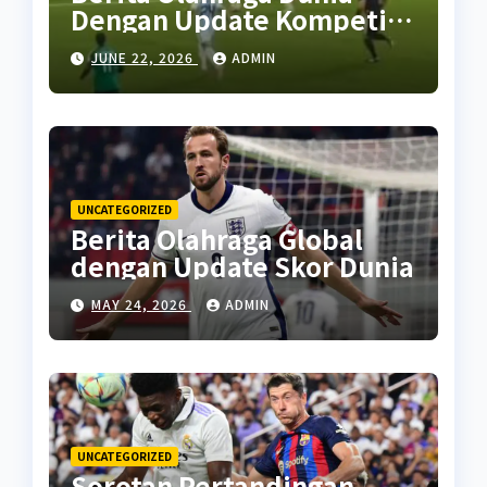
Dengan Update Kompetisi
Terbaru
JUNE 22, 2026
ADMIN
UNCATEGORIZED
Berita Olahraga Global
dengan Update Skor Dunia
MAY 24, 2026
ADMIN
UNCATEGORIZED
Sorotan Pertandingan