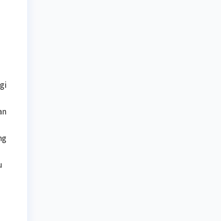
gi
an
ng
u