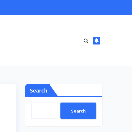
Search
Search