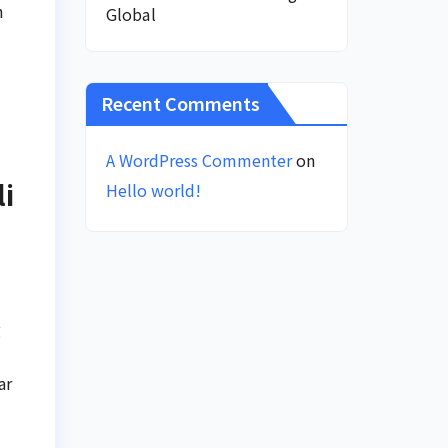
h
Global
Recent Comments
A WordPress Commenter
on
li
Hello world!
g
ar