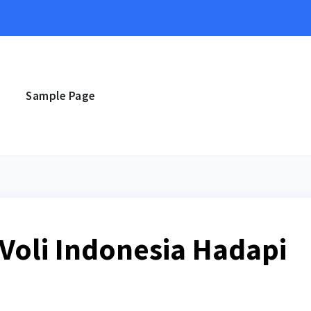
e
Sample Page
 Voli Indonesia Hadapi