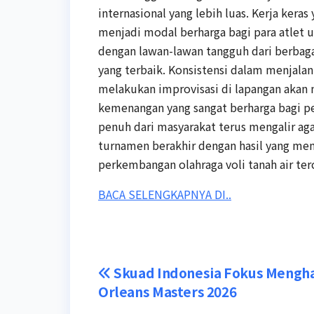
internasional yang lebih luas. Kerja kera
menjadi modal berharga bagi para atlet 
dengan lawan-lawan tangguh dari berbaga
yang terbaik. Konsistensi dalam menjalan
melakukan improvisasi di lapangan akan
kemenangan yang sangat berharga bagi pe
penuh dari masyarakat terus mengalir ag
turnamen berakhir dengan hasil yang me
perkembangan olahraga voli tanah air terc
BACA SELENGKAPNYA DI..
Post
Skuad Indonesia Fokus Mengh
Orleans Masters 2026
navigation