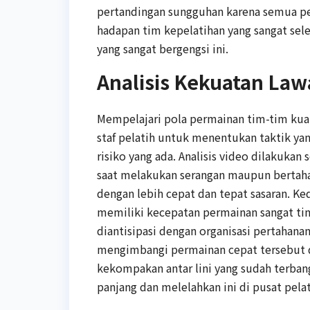
pertandingan sungguhan karena semua p
hadapan tim kepelatihan yang sangat sel
yang sangat bergengsi ini.
Analisis Kekuatan Lawa
Mempelajari pola permainan tim-tim kuat
staf pelatih untuk menentukan taktik yan
risiko yang ada. Analisis video dilakuka
saat melakukan serangan maupun bertahan
dengan lebih cepat dan tepat sasaran. Ke
memiliki kecepatan permainan sangat tingg
diantisipasi dengan organisasi pertahana
mengimbangi permainan cepat tersebut d
kekompakan antar lini yang sudah terban
panjang dan melelahkan ini di pusat pelat