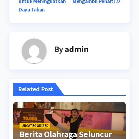
untuk Meningkatkan
Mengambil Penalti
navigation
Daya Tahan
By
admin
Related Post
UNCATEGORIZED
Berita Olahraga Seluncur