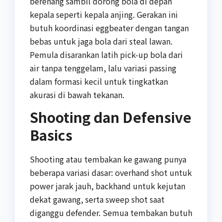
berenang sambil dorong bola di depan
kepala seperti kepala anjing. Gerakan ini
butuh koordinasi eggbeater dengan tangan
bebas untuk jaga bola dari steal lawan.
Pemula disarankan latih pick-up bola dari
air tanpa tenggelam, lalu variasi passing
dalam formasi kecil untuk tingkatkan
akurasi di bawah tekanan.
Shooting dan Defensive
Basics
Shooting atau tembakan ke gawang punya
beberapa variasi dasar: overhand shot untuk
power jarak jauh, backhand untuk kejutan
dekat gawang, serta sweep shot saat
diganggu defender. Semua tembakan butuh