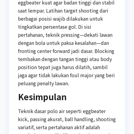
eggbeater kuat agar badan tinggi dan stabil
saat lempar. Latihan target shooting dari
berbagai posisi wajib dilakukan untuk
tingkatkan persentase gol. Di sisi
pertahanan, teknik pressing—dekati lawan
dengan bola untuk paksa kesalahan—dan
fronting center forward jadi dasar. Blocking
tembakan dengan tangan tinggi atau body
position tepat juga harus dilatih, sambil
jaga agar tidak lakukan foul major yang beri
peluang penalty lawan.
Kesimpulan
Teknik dasar polo air seperti eggbeater
kick, passing akurat, ball handling, shooting
variatif, serta pertahanan aktif adalah