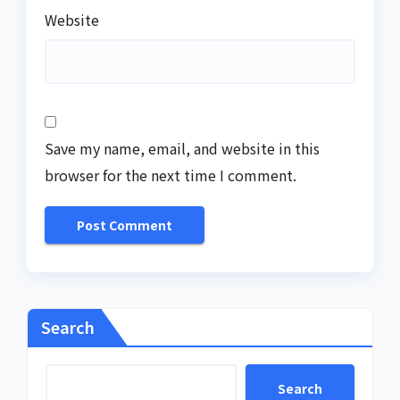
Website
Save my name, email, and website in this
browser for the next time I comment.
Search
Search