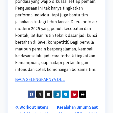
pondasi yang wajib dikuasai setiap pemain.
Penguasaan ini tak hanya tingkatkan
performa individu, tapi juga bantu tim
jalankan strategi lebih lancar. Di era polo air
modern 2025 yang penuh kecepatan dan
kontak, latihan rutin teknik dasar jadi kunci
bertahan di level kompetitif. Bagi pemula
maupun pemain berpengalaman, kembali
ke dasar selalu jadi cara terbaik tingkatkan
kemampuan, siap hadapi pertandingan
intens dan cetak kemenangan bersama tim.
BACA SELENGKAPNYA DI…
Post
Workout Intens
Kesalahan Umum Saat