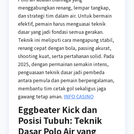
menggabungkan renang, lempar tangkap,
dan strategi tim dalam air. Untuk bermain
efektif, pemain harus menguasai teknik
dasar yang jadi fondasi semua gerakan.
Teknik ini meliputi cara mengapung stabil,
renang cepat dengan bola, passing akurat,
shooting kuat, serta pertahanan solid. Pada
2025, dengan permainan semakin intens,
penguasaan teknik dasar jadi pembeda
antara pemula dan pemain berpengalaman,
membantu tim cetak gol sekaligus jaga
gawang tetap aman.
INFO CASINO
Eggbeater Kick dan
Posisi Tubuh: Teknik
Dasar Polo Air yang