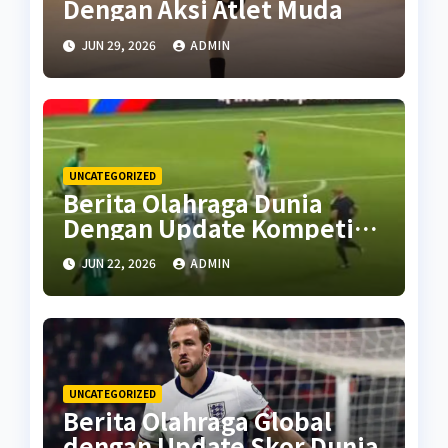
Dengan Aksi Atlet Muda
JUN 29, 2026
ADMIN
UNCATEGORIZED
Berita Olahraga Dunia
Dengan Update Kompetisi
Terbaru
JUN 22, 2026
ADMIN
UNCATEGORIZED
Berita Olahraga Global
dengan Update Skor Dunia