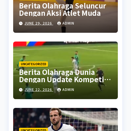
Berita Olahraga Seluncur
Dengan Aksi Atlet Muda
JUNE 29, 2026
ADMIN
UNCATEGORIZED
Berita Olahraga Dunia
Dengan Update Kompetisi
Terbaru
JUNE 22, 2026
ADMIN
UNCATEGORIZED